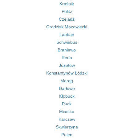
Kraśnik
Pölitz
Czeladź
Grodzisk Mazowiecki
Lauban
Schwiebus
Braniewo
Reda
Józefów
Konstantynów Łódzki
Morąg
Darłowo
Kłobuck
Puck
Miastko
Karczew
Skwierzyna
Polen