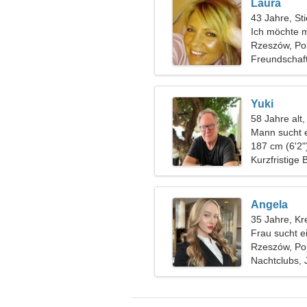
Laura
43 Jahre, Sti
Ich möchte m
verlieben
Rzeszów, Po
Freundschaf
Yuki
58 Jahre alt,
Mann sucht 
187 cm (6'2"
Kurzfristige
Angela
35 Jahre, Kr
Frau sucht e
Rzeszów, Po
Nachtclubs,