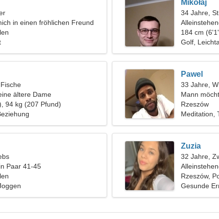
Mikołaj
er
34 Jahre, St
ich in einen fröhlichen Freund
Alleinstehe
len
184 cm (6'1"
t
Golf, Leichta
Pawel
 Fische
33 Jahre, W
eine ältere Dame
Mann möcht
), 94 kg (207 Pfund)
Rzeszów
 Beziehung
Meditation,
Zuzia
ebs
32 Jahre, Zw
in Paar 41-45
Alleinstehe
len
Rzeszów, P
 Joggen
Gesunde Er