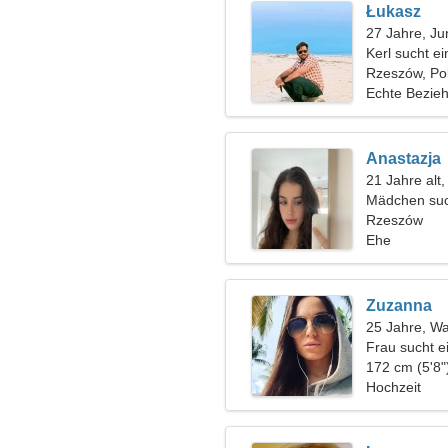
Łukasz
27 Jahre, Ju
Kerl sucht e
Rzeszów, Po
Echte Bezie
Anastazja
21 Jahre alt
Mädchen suc
Rzeszów
Ehe
Zuzanna
25 Jahre, W
Frau sucht 
172 cm (5'8"
Hochzeit