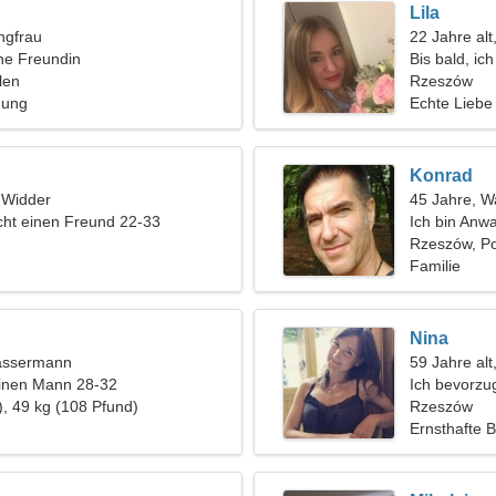
Lila
ngfrau
22 Jahre alt
ine Freundin
Bis bald, ic
len
Rzeszów
hung
Echte Liebe
Konrad
, Widder
45 Jahre, 
ht einen Freund 22-33
Ich bin Anw
Frau
Rzeszów, P
Familie
Nina
assermann
59 Jahre alt
einen Mann 28-32
Ich bevorzu
), 49 kg (108 Pfund)
Rzeszów
Ernsthafte 