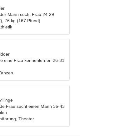
ier
nder Mann sucht Frau 24-29
), 76 kg (167 Pfund)
thletik
idder
e eine Frau kennenlernen 26-31
 Tanzen
illinge
nde Frau sucht einen Mann 36-43
olen
nährung, Theater