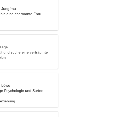
, Jungfrau
h bin eine charmante Frau
Waage
alt und suche eine verträumte
olen
, Löwe
ge Psychologie und Surfen
Beziehung