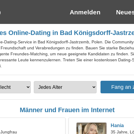
Anmelden
Neues
es Online-Dating in Bad Königsdorff-Jastrz
ine-Dating-Service in Bad Königsdorff-Jastrzemb, Polen. Die Community h
 Freundschaft und Verabredungen zu finden. Bauen Sie starke Bezieh
gente Freundes-Matching, um neue geeignete Kandidaten zu finden. Sie ri
ressante Leute kennenzulernen. Treten Sie einer kostenlosen Dating-S
.
Männer und Frauen im Internet
Hania
, Jungfrau
35 Jahre, L