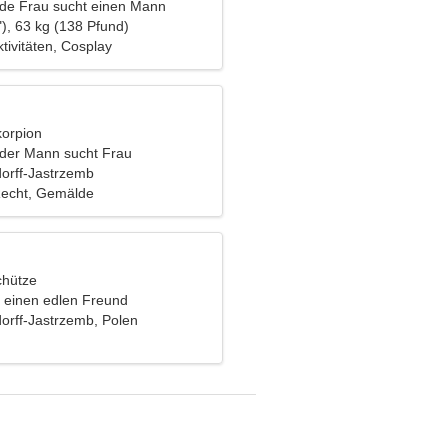
nde Frau sucht einen Mann
), 63 kg (138 Pfund)
ktivitäten, Cosplay
korpion
nder Mann sucht Frau
orff-Jastrzemb
 Recht, Gemälde
chütze
e einen edlen Freund
orff-Jastrzemb, Polen