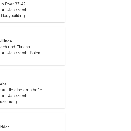
ein Paar 37-42
orff-Jastrzemb
 Bodybuilding
illinge
ach und Fitness
orff-Jastrzemb, Polen
rebs
rau, die eine ernsthafte
ucht
orff-Jastrzemb
Beziehung
idder