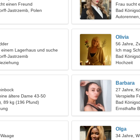
ht einen Freund
Frau sucht 
rff-Jastrzemb, Polen
Bad Königsd
Autorennen,
Olivia
dder
56 Jahre, Zw
in einem Lagerhaus und suche
Ich mag Sch
te Frau
orff-Jastrzemb
Bad Königsd
 Beziehung
Hochzeit
Barbara
einbock
27 Jahre, K
eine ältere Dame 43-50
Verspielte F
), 89 kg (196 Pfund)
Beziehung s
Bad Königsd
hung
Ernsthafte 
Olga
, Waage
34 Jahre, W