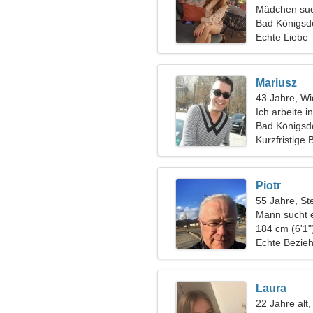
Mädchen suc
Bad Königsdo
Echte Liebe
Mariusz
43 Jahre, Wi
Ich arbeite 
eine verspiel
Bad Königsd
Kurzfristige
Piotr
55 Jahre, St
Mann sucht 
184 cm (6'1"
Echte Bezie
Laura
22 Jahre alt