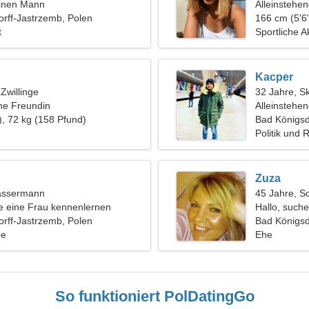
einen Mann
Alleinstehe
rff-Jastrzemb, Polen
166 cm (5'6"
t
Sportliche A
Kacper
 Zwillinge
32 Jahre, S
ine Freundin
Alleinstehe
), 72 kg (158 Pfund)
Bad Königsd
Politik und
Zuza
assermann
45 Jahre, S
 eine Frau kennenlernen
Hallo, such
rff-Jastrzemb, Polen
Bad Königsd
be
Ehe
So funktioniert PolDatingGo