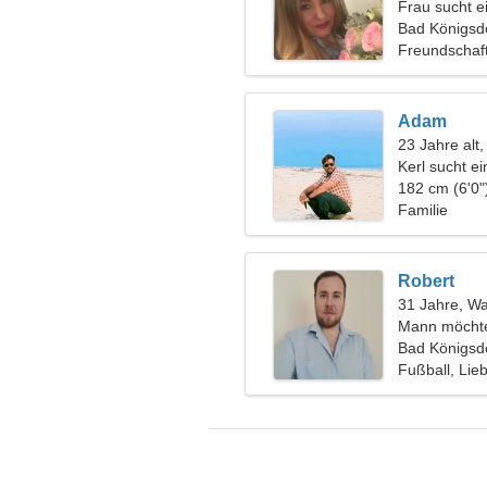
Frau sucht 
Bad Königsdo
Freundschaf
Adam
23 Jahre alt,
Kerl sucht e
182 cm (6'0"
Familie
Robert
31 Jahre, W
Mann möchte
Bad Königsdo
Fußball, Lie