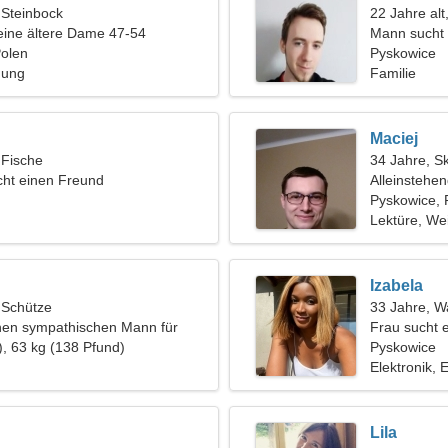
 Steinbock
22 Jahre al
eine ältere Dame 47-54
Mann sucht
Polen
Pyskowice
hung
Familie
Maciej
 Fische
34 Jahre, S
ht einen Freund
Alleinstehe
Pyskowice, 
Lektüre, We
Izabela
, Schütze
33 Jahre, 
inen sympathischen Mann für
Frau sucht 
same Reise
), 63 kg (138 Pfund)
Pyskowice
Elektronik, 
Lila