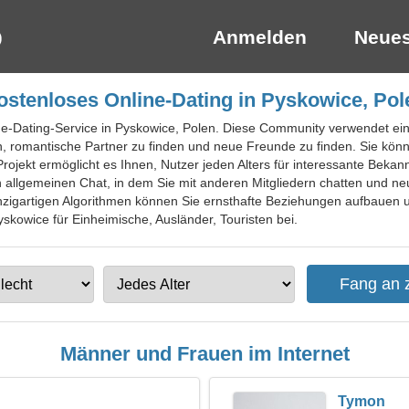
Anmelden
Neues
ostenloses Online-Dating in Pyskowice, Pol
ine-Dating-Service in Pyskowice, Polen. Diese Community verwendet eine
n, romantische Partner zu finden und neue Freunde zu finden. Sie könn
rojekt ermöglicht es Ihnen, Nutzer jeden Alters für interessante Beka
n allgemeinen Chat, in dem Sie mit anderen Mitgliedern chatten und ne
inzigartigen Algorithmen können Sie ernsthafte Beziehungen aufbauen 
yskowice für Einheimische, Ausländer, Touristen bei.
Männer und Frauen im Internet
Tymon