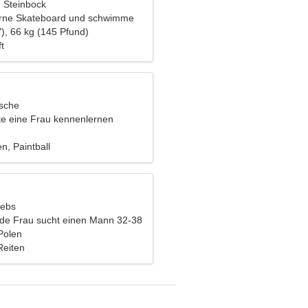
, Steinbock
erne Skateboard und schwimme
), 66 kg (145 Pfund)
t
ische
e eine Frau kennenlernen
n, Paintball
rebs
nde Frau sucht einen Mann 32-38
Polen
Reiten