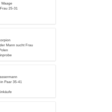
t, Waage
 Frau 25-31
korpion
nder Mann sucht Frau
Polen
inprobe
Wassermann
ein Paar 35-41
Einkäufe