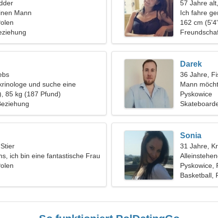
dder
57 Jahre alt
einen Mann
Ich fahre g
Polen
162 cm (5'4"
eziehung
Freundschaf
Darek
ebs
36 Jahre, F
krinologe und suche eine
Mann möcht
 Frau
), 85 kg (187 Pfund)
Pyskowice
 Beziehung
Skateboarde
Sonia
 Stier
31 Jahre, K
ns, ich bin eine fantastische Frau
Alleinstehe
Polen
Pyskowice, 
Basketball, 