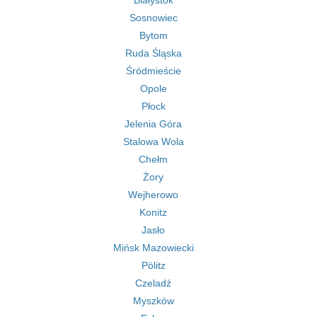
Białystok
Sosnowiec
Bytom
Ruda Śląska
Śródmieście
Opole
Płock
Jelenia Góra
Stalowa Wola
Chełm
Żory
Wejherowo
Konitz
Jasło
Mińsk Mazowiecki
Pölitz
Czeladź
Myszków