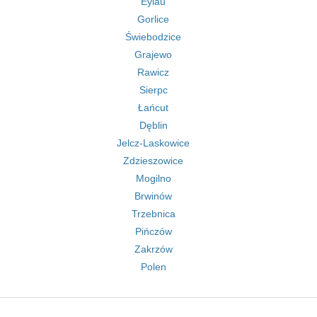
Eylau
Gorlice
Świebodzice
Grajewo
Rawicz
Sierpc
Łańcut
Dęblin
Jelcz-Laskowice
Zdzieszowice
Mogilno
Brwinów
Trzebnica
Pińczów
Zakrzów
Polen