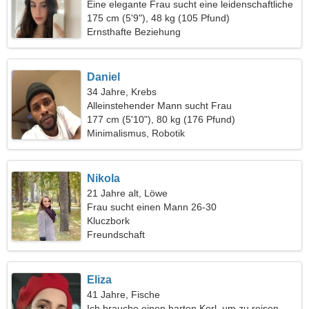
Eine elegante Frau sucht eine leidenschaftliche
Beziehung
175 cm (5'9"), 48 kg (105 Pfund)
Ernsthafte Beziehung
Daniel
34 Jahre, Krebs
Alleinstehender Mann sucht Frau
177 cm (5'10"), 80 kg (176 Pfund)
Minimalismus, Robotik
Nikola
21 Jahre alt, Löwe
Frau sucht einen Mann 26-30
Kluczbork
Freundschaft
Eliza
41 Jahre, Fische
Ich brauche einen harten Kerl, um zu reisen