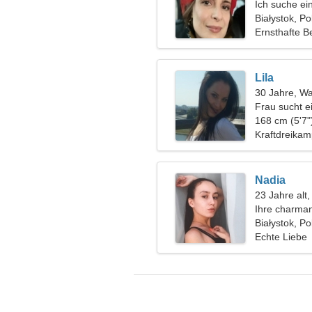
Ich suche ei
gemeinsamen
Białystok, Po
Ernsthafte B
Lila
30 Jahre, W
Frau sucht e
168 cm (5'7"
Kraftdreikam
Nadia
23 Jahre alt
Ihre charma
Białystok, Po
Echte Liebe