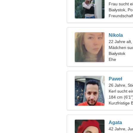
Frau sucht 
Białystok, Po
Freundschaf
Nikola
22 Jahre alt,
Mädchen suc
Białystok
Ehe
Paweł
26 Jahre, Sti
Kerl sucht e
184 cm (6'1"
Kurzfristige
Agata
42 Jahre, Ju