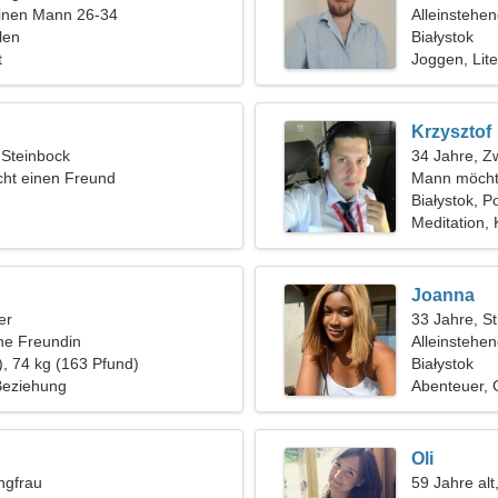
einen Mann 26-34
Alleinstehe
len
Białystok
t
Joggen, Lite
Krzysztof
 Steinbock
34 Jahre, Zw
ht einen Freund
Mann möcht
Białystok, P
Meditation, 
Joanna
er
33 Jahre, St
ine Freundin
Alleinstehe
), 74 kg (163 Pfund)
Białystok
 Beziehung
Abenteuer, 
Oli
ngfrau
59 Jahre alt