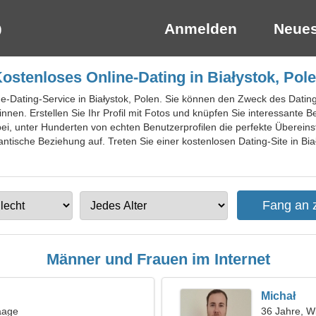
Anmelden
Neues
ostenloses Online-Dating in Białystok, Pol
ine-Dating-Service in Białystok, Polen. Sie können den Zweck des Dat
nen. Erstellen Sie Ihr Profil mit Fotos und knüpfen Sie interessante 
bei, unter Hunderten von echten Benutzerprofilen die perfekte Überei
tische Beziehung auf. Treten Sie einer kostenlosen Dating-Site in Biał
Männer und Frauen im Internet
Michał
aage
36 Jahre, W