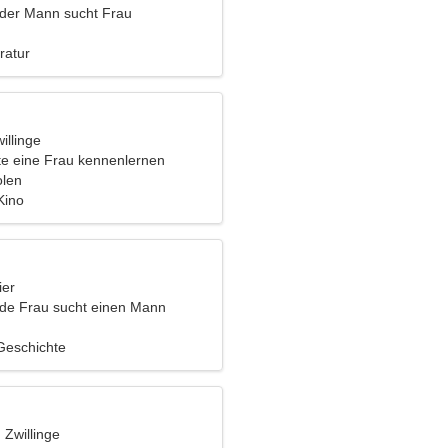
nder Mann sucht Frau
ratur
illinge
e eine Frau kennenlernen
olen
Kino
ier
nde Frau sucht einen Mann
Geschichte
, Zwillinge