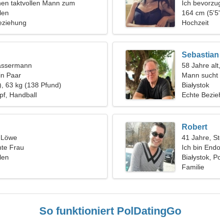
nen taktvollen Mann zum
Ich bevorzug
 Skifahren
len
164 cm (5'5"
eziehung
Hochzeit
Sebastian
assermann
58 Jahre alt
in Paar
Mann sucht 
), 63 kg (138 Pfund)
Białystok
pf, Handball
Echte Bezi
Robert
, Löwe
41 Jahre, S
nte Frau
Ich bin Endo
len
liebevolle F
Białystok, P
Familie
So funktioniert PolDatingGo