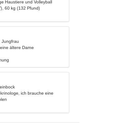
e Haustiere und Volleyball
), 60 kg (132 Pfund)
, Jungfrau
eine ältere Dame
ehung
teinbock
krinologe, ich brauche eine
rau
olen