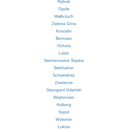
Rybnik
Opole
Wałbrzych
Zielona Góra
Koszalin
Bemowo
Ochota
Lubin
Siemianowice Śląskie
Bełchatów
Schweidnitz
Zawiercie
Starogard Gdański
Wejherowo
Kolberg
Sopot
Wołomin
Łuków