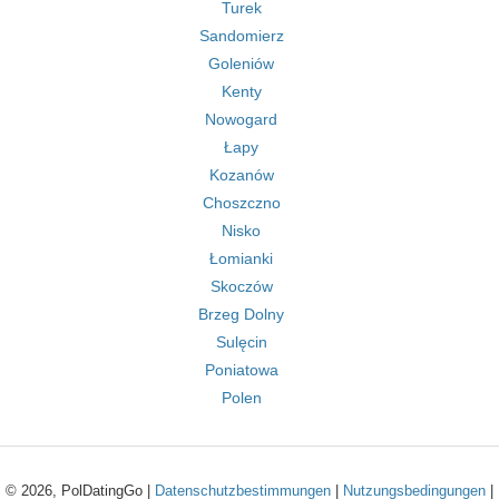
Turek
Sandomierz
Goleniów
Kenty
Nowogard
Łapy
Kozanów
Choszczno
Nisko
Łomianki
Skoczów
Brzeg Dolny
Sulęcin
Poniatowa
Polen
© 2026, PolDatingGo |
Datenschutzbestimmungen
|
Nutzungsbedingungen
|