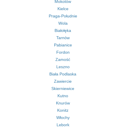
Mokotów
Kielce
Praga-Południe
Wola
Białołęka
Tarnów
Pabianice
Fordon
Zamość
Leszno
Biała Podlaska
Zawiercie
Skierniewice
Kutno
Knurów
Konitz
Włochy
Lebork