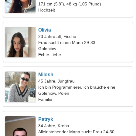
171 cm (5'8"), 48 kg (105 Pfund)
Hochzeit
Olivia
23 Jahre alt, Fische
Frau sucht einen Mann 29-33
Goleniów
Echte Liebe
Milosh
45 Jahre, Jungfrau
Ich bin Programmierer, ich brauche eine
verträumte Frau
Goleniów, Polen
Familie
Patryk
34 Jahre, Krebs
Alleinstehender Mann sucht Frau 24-30