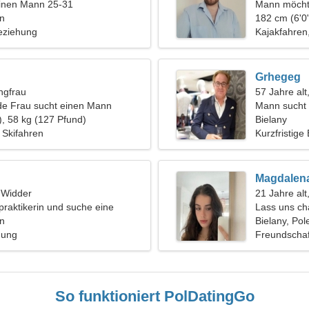
einen Mann 25-31
Mann möcht
en
182 cm (6'0"
eziehung
Kajakfahre
Grhegeg
ngfrau
57 Jahre alt
de Frau sucht einen Mann
Mann sucht 
), 58 kg (127 Pfund)
Bielany
Skifahren
Kurzfristige
Magdalen
, Widder
21 Jahre al
opraktikerin und suche eine
Lass uns cha
 Frau
en
Bielany, Pol
hung
Freundschaf
So funktioniert PolDatingGo