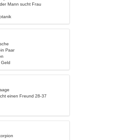
nder Mann sucht Frau
otanik
ische
ein Paar
en
, Geld
Waage
cht einen Freund 28-37
korpion