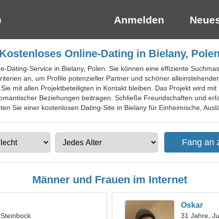
Anmelden
Neues
Kostenloses Online-Dating in Bielany, Pole
ine-Dating-Service in Bielany, Polen. Sie können eine effiziente Suchm
riterien an, um Profile potenzieller Partner und schöner alleinstehend
e mit allen Projektbeteiligten in Kontakt bleiben. Das Projekt wird mit 
omantischer Beziehungen beitragen. Schließe Freundschaften und erfa
en Sie einer kostenlosen Dating-Site in Bielany für Einheimische, Auslä
Männer und Frauen im Internet
Oskar
 Steinbock
31 Jahre, J