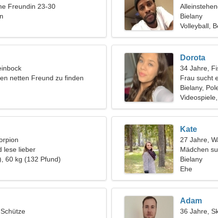
ine Freundin 23-30
Alleinstehe
en
Bielany
Volleyball, B
Dorota
einbock
34 Jahre, F
inen netten Freund zu finden
Frau sucht 
Bielany, Pol
Videospiele
Kate
orpion
27 Jahre, 
 lese lieber
Mädchen su
), 60 kg (132 Pfund)
Bielany
Ehe
Adam
, Schütze
36 Jahre, S