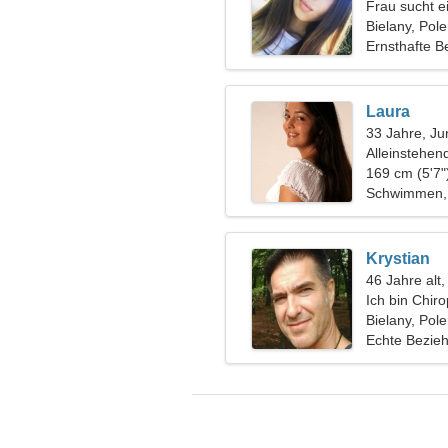
Frau sucht 
Bielany, Pol
Ernsthafte B
Laura
33 Jahre, Ju
Alleinstehen
169 cm (5'7"
Schwimmen, 
Krystian
46 Jahre alt
Ich bin Chir
fantastische
Bielany, Pol
Echte Bezie