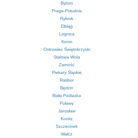
Bytom
Praga-Południe
Rybnik
Elbląg
Legnica
Konin
Ostrowiec Świętokrzyski
Stalowa Wola
Zamość
Piekary Śląskie
Ratibor
Będzin
Biała Podlaska
Puławy
Jarosław
Konitz
Szczecinek
Wałcz