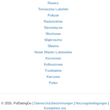
Rawicz
Tomaszów Lubelski
Pułtusk
Radzionków
Siemiatycze
Wschowa
Wąbrzeźno
Sławno
Nowe Miasto Lubawskie
Koronowo
Kolbuszowa
Trzebiatów
Karczew
Polen
© 2026, PolDatingGo |
Datenschutzbestimmungen
|
Nutzungsbedingungen
|
Kontaktiere uns